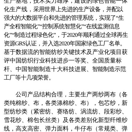
生产基地，
技术实力雄厚，
建设的绿色智能一体
化生产线，
采用世界
上
先进的生产设备，
并配以
强大的大数据平台和先进的管理系统，
实现
了
“生
产全程智能化”“控制系统智慧化”“在线监测信息
化”“制造过程绿色化”，于2020年顺利通过全球再生
资源GRS认证，并入选2020年国家绿色工厂名单。
基于数据流的智能纺纱关键技术及产业化
项目获
评中国纺织行业科技进步一等奖、
全国质量标
杆、
中国智能制造十大科技进展、
智能制造示范
工厂等十几项荣誉。
公司
产品结构合理，主要生产两纱两布（各
类纯棉纱、布，各类涤棉纱、布），
包芯纱，新
型纺纱类（紧密纺、赛络纺、涡流纺、段彩纱、
雪花纱、棉包长丝类）及各类差别化新型纤维纱
线，
高支高密、弹力面料，牛仔布（常规类、弹