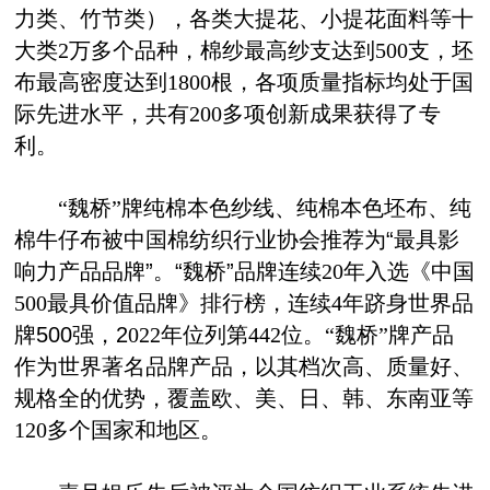
力类、竹节类），
各类大提花、小提花面料
等十
大类
2
万
多
个品种，棉纱最高纱支达到
5
00
支，坯
布最高密度达到
1800
根，各项质量指标均处于国
际先进水平，
共
有
200
多
项创新成果获得了专
利。
“
魏桥
”
牌纯棉本色纱
线
、纯棉本色
坯
布
、纯
棉牛仔布
被中国棉纺织行业协会推荐为
“
最具影
响力产品品牌
”
。
“
魏桥
”
品牌连续
20
年入选《中国
500
最具价值品牌》排行榜，
连续
4
年跻身世界品
牌
500
强，
2
022
年位列第
44
2
位
。
“
魏桥
”
牌产品
作为世界著名品牌产品，以其档次高、质量好、
规格全的优势，覆盖欧、美、日、韩、东南亚等
12
0
多个国家和地区。