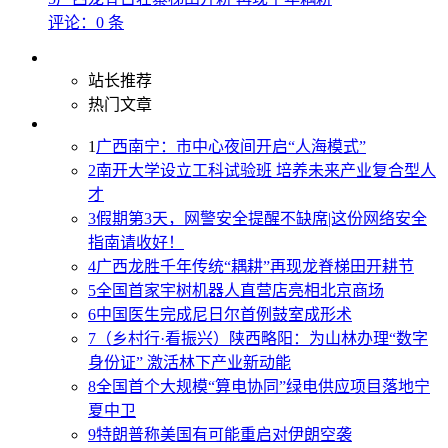
评论：0 条
站长推荐
热门文章
1
广西南宁：市中心夜间开启“人海模式”
2
南开大学设立工科试验班 培养未来产业复合型人
才
3
假期第3天，网警安全提醒不缺席|这份网络安全
指南请收好！
4
广西龙胜千年传统“耦耕”再现龙脊梯田开耕节
5
全国首家宇树机器人直营店亮相北京商场
6
中国医生完成尼日尔首例鼓室成形术
7
（乡村行·看振兴）陕西略阳：为山林办理“数字
身份证” 激活林下产业新动能
8
全国首个大规模“算电协同”绿电供应项目落地宁
夏中卫
9
特朗普称美国有可能重启对伊朗空袭