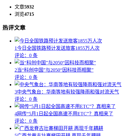
文章
5932
浏览
4715
热评文章
1
今日全国铁路预计发送旅客1855万人次
评论：0 条
2
当“科创中国”与2050“因科技而相聚”
评论：0 条
3
中央气象台：华南等地有较强降雨和强对流天气
评论：0 条
4
网传“5月1日起全国高速不用ETC”？真相来了
评论：0 条
5
广西龙脊古壮寨梯田开耕 再现千年耦耕